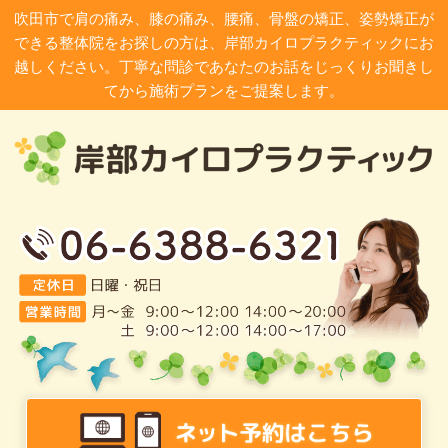
吹田市で肩の痛み、膝の痛み、腰痛、骨盤の矯正、姿勢矯正が
できる整体院をお探しの方は、岸部カイロプラクティックにお
越しください。丁寧な問診であなたのお話をじっくりお聞きし
てから施術プランをご提案します。