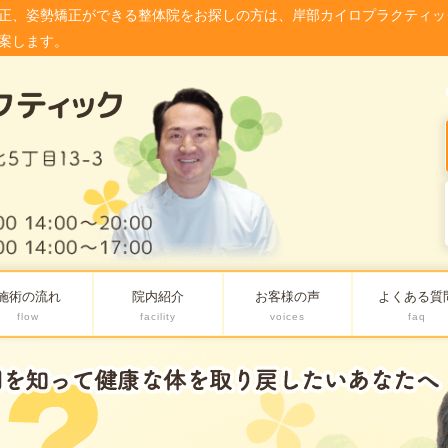
正、姿勢矯正ができる整体院をお探しの方は、岸部カイロプラクティッ
案します。
施術の流れ
院内紹介
お客様の声
よくある質
flow
facility
voices
faq