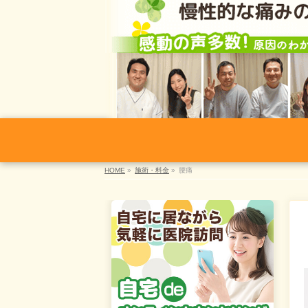
HOME
»
施術・料金
»
腰痛