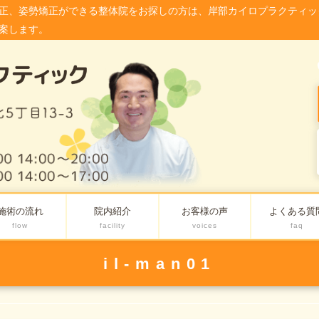
正、姿勢矯正ができる整体院をお探しの方は、岸部カイロプラクティッ
案します。
施術の流れ
院内紹介
お客様の声
よくある質
flow
facility
voices
faq
il-man01