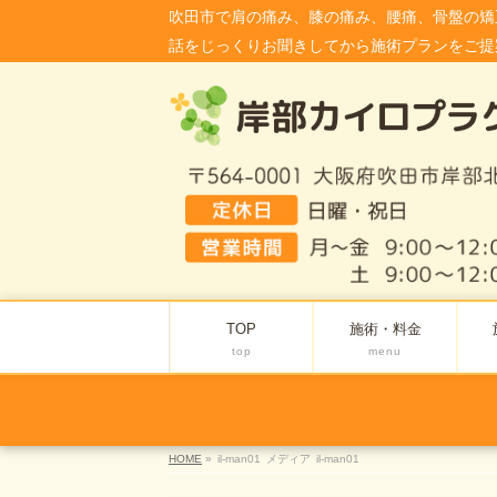
吹田市で肩の痛み、膝の痛み、腰痛、骨盤の矯
話をじっくりお聞きしてから施術プランをご提
TOP
施術・料金
top
menu
HOME
»
il-man01
メディア
il-man01