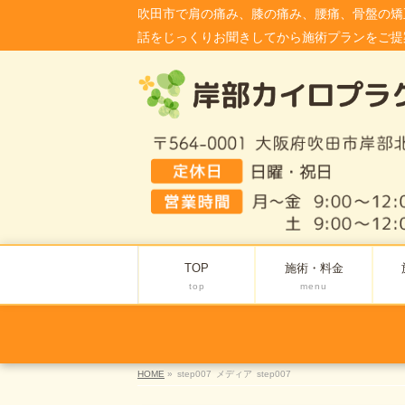
吹田市で肩の痛み、膝の痛み、腰痛、骨盤の矯
話をじっくりお聞きしてから施術プランをご提
TOP
施術・料金
top
menu
HOME
»
step007
メディア
step007