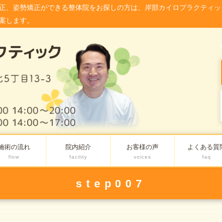
正、姿勢矯正ができる整体院をお探しの方は、岸部カイロプラクティッ
案します。
施術の流れ
院内紹介
お客様の声
よくある質
flow
facility
voices
faq
step007