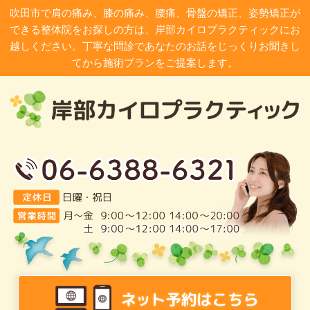
吹田市で肩の痛み、膝の痛み、腰痛、骨盤の矯正、姿勢矯正が
できる整体院をお探しの方は、岸部カイロプラクティックにお
越しください。丁寧な問診であなたのお話をじっくりお聞きし
てから施術プランをご提案します。