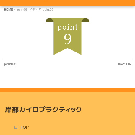
HOME
»
point09
メディア
point09
point08
flow006
TOP