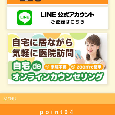
MENU
point04