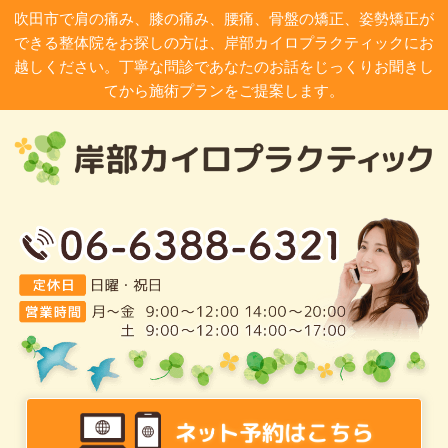
吹田市で肩の痛み、膝の痛み、腰痛、骨盤の矯正、姿勢矯正が
できる整体院をお探しの方は、岸部カイロプラクティックにお
越しください。丁寧な問診であなたのお話をじっくりお聞きし
てから施術プランをご提案します。