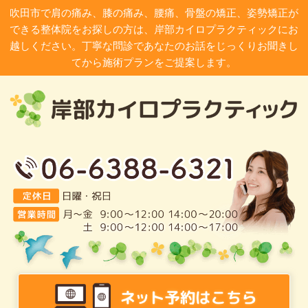
吹田市で肩の痛み、膝の痛み、腰痛、骨盤の矯正、姿勢矯正が
できる整体院をお探しの方は、岸部カイロプラクティックにお
越しください。丁寧な問診であなたのお話をじっくりお聞きし
てから施術プランをご提案します。