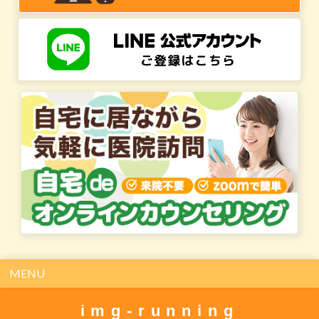
MENU
img-running