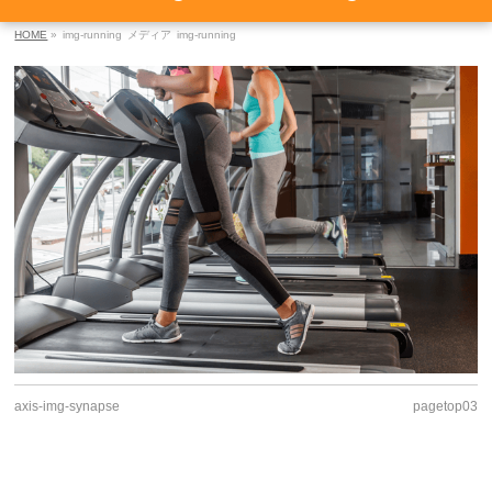
HOME
»
img-running
メディア
img-running
axis-img-synapse
pagetop03