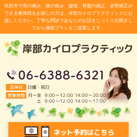
吹田市で肩の痛み、膝の痛み、腰痛、骨盤の矯正、姿勢矯正が
できる整体院をお探しの方は、岸部カイロプラクティックにお
越しください。丁寧な問診であなたのお話をじっくりお聞きし
てから施術プランをご提案します。