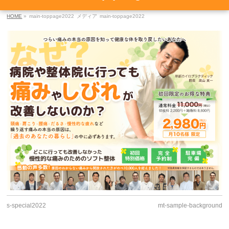
HOME
»
main-toppage2022
メディア
main-toppage2022
s-special2022
mt-sample-background