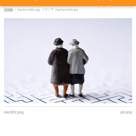
HOME
»
img-koureika.jpg
メディア
img-koureika.jpg
merit03.png
p6.png