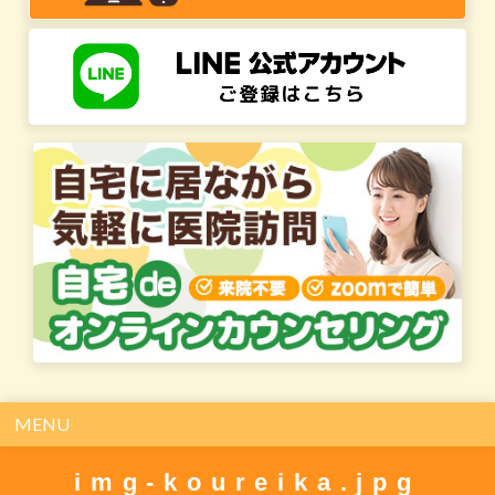
MENU
img-koureika.jpg