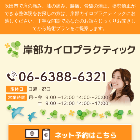
吹田市で肩の痛み、膝の痛み、腰痛、骨盤の矯正、姿勢矯正が
できる整体院をお探しの方は、岸部カイロプラクティックにお
越しください。丁寧な問診であなたのお話をじっくりお聞きし
てから施術プランをご提案します。