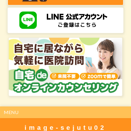
MENU
image-sejutu02