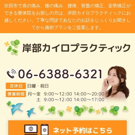
吹田市で肩の痛み、膝の痛み、腰痛、骨盤の矯正、姿勢矯正が
できる整体院をお探しの方は、岸部カイロプラクティックにお
越しください。丁寧な問診であなたのお話をじっくりお聞きし
てから施術プランをご提案します。