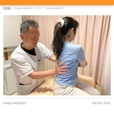
HOME
»
image-sejutu02
メディア
image-sejutu02
image-sejutsu01
cta-001-2022