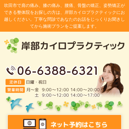
吹田市で肩の痛み、膝の痛み、腰痛、骨盤の矯正、姿勢矯正が
できる整体院をお探しの方は、岸部カイロプラクティックにお
越しください。丁寧な問診であなたのお話をじっくりお聞きし
てから施術プランをご提案します。