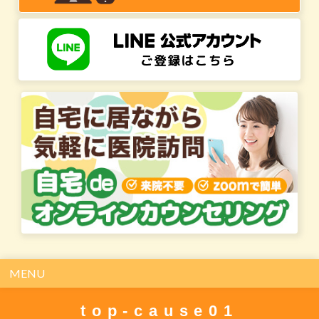
MENU
top-cause01