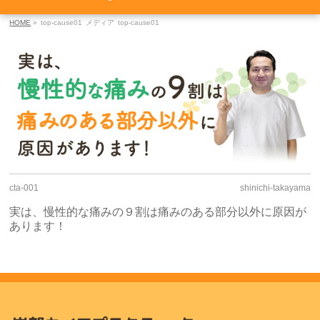
HOME
»
top-cause01
メディア
top-cause01
cta-001
shinichi-takayama
実は、慢性的な痛みの９割は痛みのある部分以外に原因が
あります！