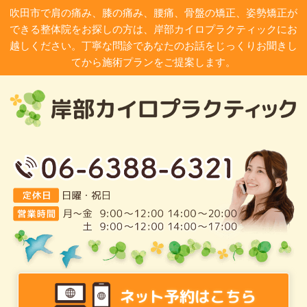
吹田市で肩の痛み、膝の痛み、腰痛、骨盤の矯正、姿勢矯正が
できる整体院をお探しの方は、岸部カイロプラクティックにお
越しください。丁寧な問診であなたのお話をじっくりお聞きし
てから施術プランをご提案します。