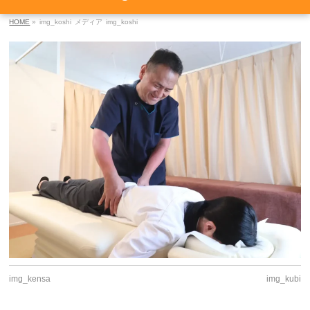
HOME
»
img_koshi
メディア
img_koshi
img_kensa
img_kubi