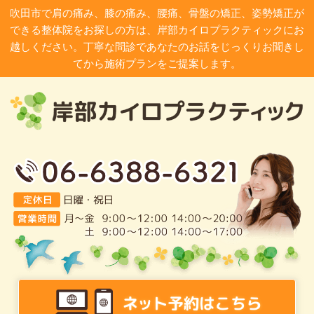
吹田市で肩の痛み、膝の痛み、腰痛、骨盤の矯正、姿勢矯正が
できる整体院をお探しの方は、岸部カイロプラクティックにお
越しください。丁寧な問診であなたのお話をじっくりお聞きし
てから施術プランをご提案します。