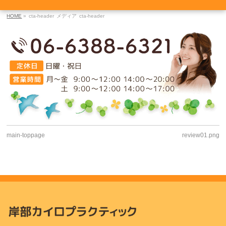
HOME
»
cta-header
メディア
cta-header
main-toppage
review01.png