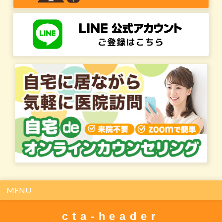
MENU
cta-header